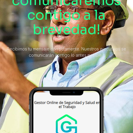
comunicaremos
contigo a la
brevedad!
Recibimos tu mensaje correctamente. Nuestros ejecutivos se
comunicarán contigo lo antes posible.