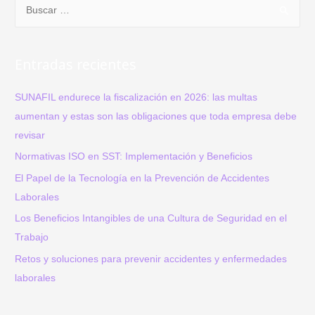
B
prevenir
u
riesgos
s
laborales
c
Entradas recientes
a
r
SUNAFIL endurece la fiscalización en 2026: las multas
p
aumentan y estas son las obligaciones que toda empresa debe
o
revisar
r
Normativas ISO en SST: Implementación y Beneficios
:
El Papel de la Tecnología en la Prevención de Accidentes
Laborales
Los Beneficios Intangibles de una Cultura de Seguridad en el
Trabajo
Retos y soluciones para prevenir accidentes y enfermedades
laborales