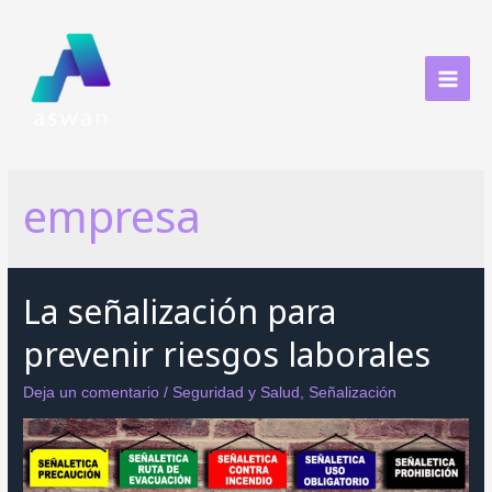
Ir
al
contenido
MAI
MEN
empresa
La señalización para
prevenir riesgos laborales
Deja un comentario
/
Seguridad y Salud
,
Señalización