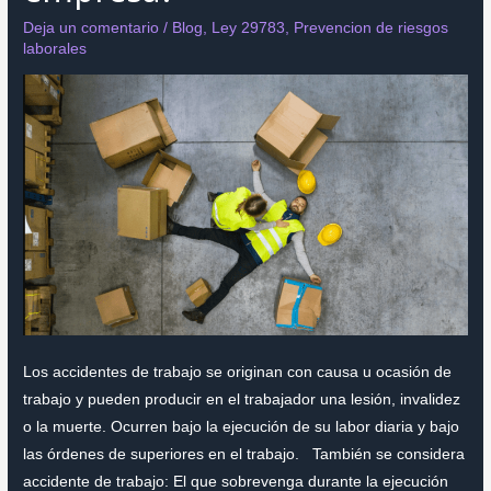
convierte
Deja un comentario
/
Blog
,
Ley 29783
,
Prevencion de riesgos
en
laborales
la
principal
causa
de
sanciones
a
empresas
Los accidentes de trabajo se originan con causa u ocasión de
trabajo y pueden producir en el trabajador una lesión, invalidez
o la muerte. Ocurren bajo la ejecución de su labor diaria y bajo
las órdenes de superiores en el trabajo. También se considera
accidente de trabajo: El que sobrevenga durante la ejecución