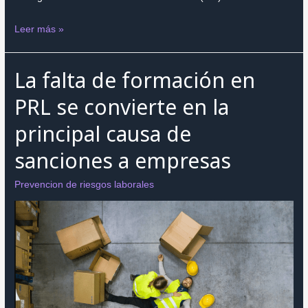
El
Leer más »
Papel
de
La falta de formación en
la
Tecnología
PRL se convierte en la
en
principal causa de
la
Prevención
sanciones a empresas
de
Accidentes
Prevencion de riesgos laborales
Laborales