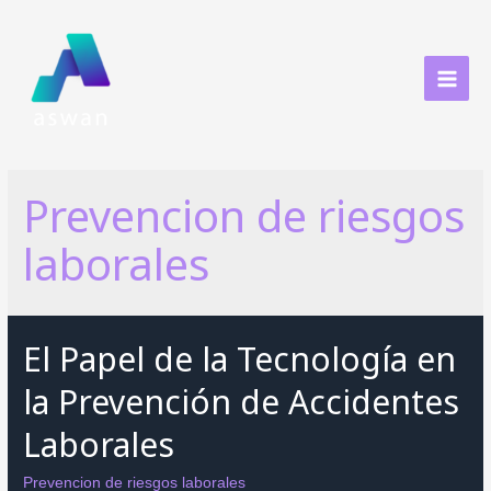
Ir
al
contenido
MAI
MEN
Prevencion de riesgos
laborales
El Papel de la Tecnología en
la Prevención de Accidentes
Laborales
Prevencion de riesgos laborales