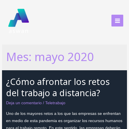
Ir
al
contenido
MAI
MEN
Mes:
mayo 2020
¿Cómo afrontar los retos
del trabajo a distancia?
Deja un comentario
/
Teletrabajo
Uno de los mayores retos a los que las empresas se enfrentan
en medio de esta pandemia es organizar los recursos humanos
para el trabajo remoto. En este sentido, las empresas deberán