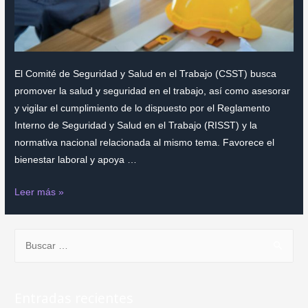
empresa
debe
revisar
El Comité de Seguridad y Salud en el Trabajo (CSST) busca
promover la salud y seguridad en el trabajo, así como asesorar
y vigilar el cumplimiento de lo dispuesto por el Reglamento
Interno de Seguridad y Salud en el Trabajo (RISST) y la
normativa nacional relacionada al mismo tema. Favorece el
bienestar laboral y apoya …
Importancia
Leer más »
y
funciones
B
del
u
Comité
s
de
c
Seguridad
Entradas recientes