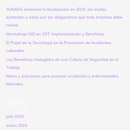
y
a
Salud
r
SUNAFIL endurece la fiscalización en 2026: las multas
en
p
aumentan y estas son las obligaciones que toda empresa debe
el
o
revisar
Trabajo
r
Normativas ISO en SST: Implementación y Beneficios
:
El Papel de la Tecnología en la Prevención de Accidentes
Laborales
Los Beneficios Intangibles de una Cultura de Seguridad en el
Trabajo
Retos y soluciones para prevenir accidentes y enfermedades
laborales
Archivos
julio 2026
enero 2024