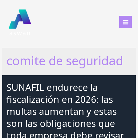
Ir
al
contenido
MAI
MEN
comite de seguridad
SUNAFIL endurece la
fiscalización en 2026: las
multas aumentan y estas
son las obligaciones que
toda empresa debe revisar