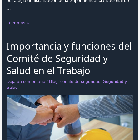
estrategia de fiscalización de la Superintendencia Nacional de
…
SUNAFIL
Leer más »
endurece
la
Importancia y funciones del
fiscalización
en
Comité de Seguridad y
2026:
Salud en el Trabajo
las
multas
Deja un comentario
/
Blog
,
comite de seguridad
,
Seguridad y
aumentan
Salud
y
estas
son
las
obligaciones
que
toda