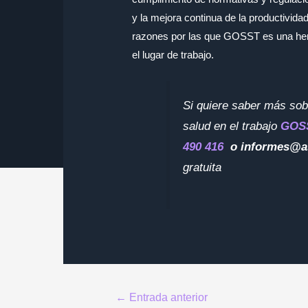
y la mejora continua de la productivida
razones por las que GOSST es una herr
el lugar de trabajo.
Si quiere saber más sob
salud en el trabajo
GOS
490 416
o informes@a
gratuita
Navegación
←
Entrada anterior