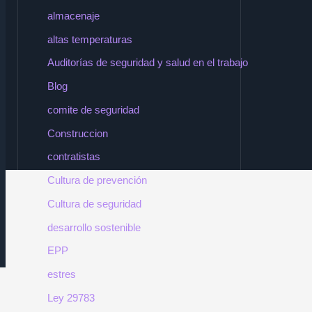
almacenaje
altas temperaturas
Auditorías de seguridad y salud en el trabajo
Blog
comite de seguridad
Construccion
contratistas
Cultura de prevención
Cultura de seguridad
desarrollo sostenible
EPP
estres
Ley 29783