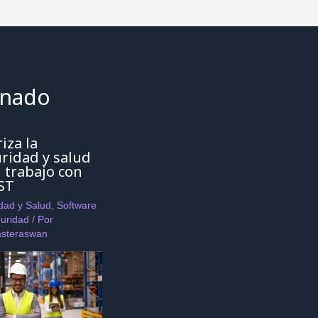
onado
riza la
ridad y salud
l trabajo con
ST
dad y Salud
,
Software
uridad
/ Por
steraswan