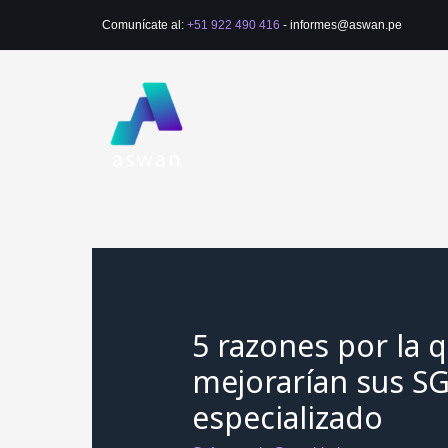
Ir
Comunícate al:
+51 922 490 416
- informes@aswan.pe
al
contenido
5 razones por la 
mejorarían sus S
especializado