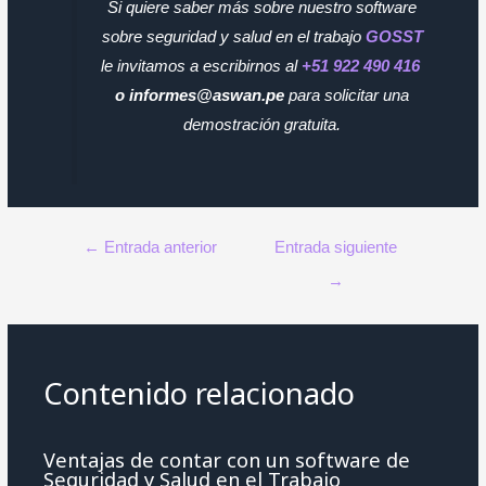
Si quiere saber más sobre nuestro software
sobre seguridad y salud en el trabajo
GOSST
le invitamos a escribirnos al
+51 922 490 416
o informes@aswan.pe
para solicitar una
demostración gratuita.
Navegación
←
Entrada anterior
Entrada siguiente
de
→
entradas
Contenido relacionado
Ventajas de contar con un software de
Seguridad y Salud en el Trabajo